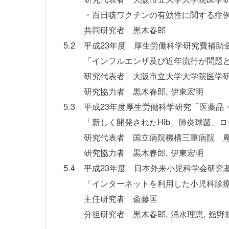
・百日咳ワクチンの有効性に関する症
共同研究者 黒木春郎
5.2
平成23年度 厚生労働科学研究費補助
「インフルエンザ及び近年流行が問題
研究代表者 大阪市立大学大学院医学
研究協力者 黒木春郎, 伊東宏明
5.3
平成23年度厚生労働科学研究「医薬品
「新しく開発されたHib、肺炎球菌、
研究代表者 国立病院機構三重病院 
研究協力者 黒木春郎, 伊東宏明
5.4
平成23年度 日本外来小児科学会研究
「インターネットを利用した小児科診
主任研究者 斎藤匡
分担研究者 黒木春郎, 涌水理恵, 舘野規