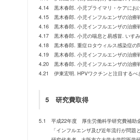
4.14
黒木春郎. 小児プライマリ・ケアにおけ
4.15
黒木春郎. 小児インフルエンザの治療戦
4.16
黒木春郎. 小児インフルエンザの治療戦
4.17
黒木春郎. 小児の喘息と易感冒. いすみ
4.18
黒木春郎. 重症ロタウィルス感染症の問
4.19
黒木春郎. 小児インフルエンザの治療戦略
4.20
黒木春郎. 小児インフルエンザの治療戦略
4.21
伊東宏明. HPVワクチンと注目するべ
5 研究費取得
5.1
平成22年度 厚生労働科学研究費補助
「インフルエンザ及び近年流行が問題
研究代表者 大阪市立大学大学院医学