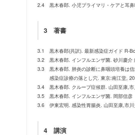
2.4
黒木春郎. 小児プライマリ・ケアと耳鼻咽喉科疾患
3 著書
3.1
黒木春郎(共訳). 最新感染症ガイド R-Bo
3.2
黒木春郎. インフルエンザ菌. 砂川慶介 編
3.3
黒木春郎. 肺炎の診断に鼻咽頭培養は信
感染症診療の落とし穴. 東京:南江堂, 2011
3.4
黒木春郎. クループ症候群. 山田至康,市川
3.5
黒木春郎. インフルエンザ菌. 岡部信彦 編.
3.6
伊東宏明. 感染性胃腸炎. 山田至康,市川光
4 講演