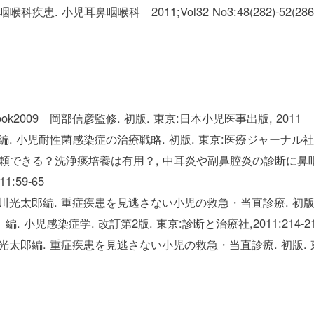
. 小児耳鼻咽喉科 2011;Vol32 No3:48(282)-52(286
ok2009 岡部信彦監修. 初版. 東京:日本小児医事出版, 2011
. 小児耐性菌感染症の治療戦略. 初版. 東京:医療ジャーナル社, 201
頼できる？洗浄痰培養は有用？, 中耳炎や副鼻腔炎の診断に鼻咽
:59-65
光太郎編. 重症疾患を見逃さない小児の救急・当直診療. 初版. 東京:
 小児感染症学. 改訂第2版. 東京:診断と治療社,2011:214-2
太郎編. 重症疾患を見逃さない小児の救急・当直診療. 初版. 東京:羊