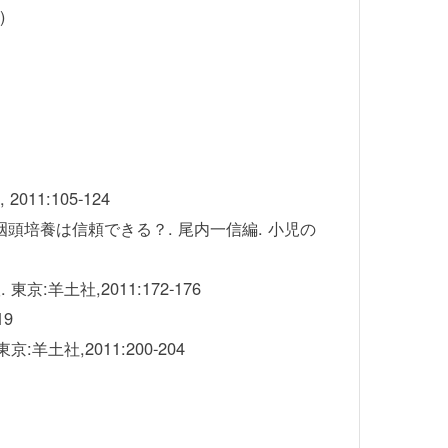
)
1:105-124
頭培養は信頼できる？. 尾内一信編. 小児の
羊土社,2011:172-176
19
土社,2011:200-204