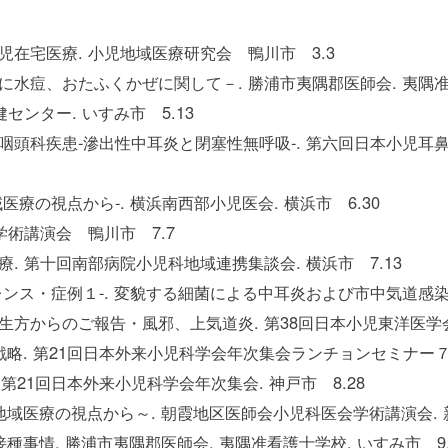
児在宅医療. 小児地域医療研究会 鴨川市 3.3
水痘、おたふくかぜに関して－. 勝浦市夷隅郡医師会. 夷隅准看
センター. いすみ市 5.13
咽頭科疾患-滲出性中耳炎と閉塞性無呼吸-. 第六回日本小児耳鼻
医療の視点から-. 横浜南西部小児医会. 横浜市 6.30
学術講演会 鴨川市 7.7
. 第十回南部病院小児科地域連携集談会. 横浜市 7.13
ンス・症例１-. 変貌する細菌による中耳炎および市中気道感染症
方からのご報告・風邪、上気道炎. 第38回日本小児東洋医学会.
略. 第21回日本外来小児科学会年次集会ランチョンセミナー７. 
第21回日本外来小児科学会年次集会. 神戸市 8.28
域医療の視点から～. 朝霞地区医師会小児科医会学術講演会. 新
種事情. 勝浦市夷隅郡医師会. 夷隅准看護士学校. いすみ市 9.