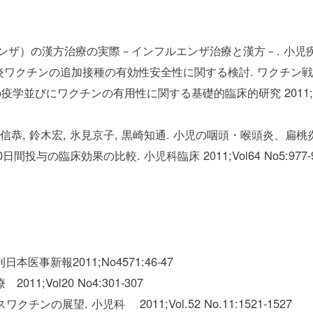
ザ）の漢方治療の実際－インフルエンザ治療と漢方－. 小児疾患の身近
本脳炎ワクチンの追加接種の有効性安全性に関する検討. ワクチ
学並びにワクチンの有用性に関する基礎的臨床的研究 2011;
石川信恭, 鈴木宏, 氷見京子, 黒崎知通. 小児の咽頭・喉頭炎
与の臨床効果の比較. 小児科臨床 2011;Vol64 No5:977-9
医事新報2011;No4571:46-47
1;Vol20 No4:301-307
チンの展望. 小児科 2011;Vol.52 No.11:1521-1527