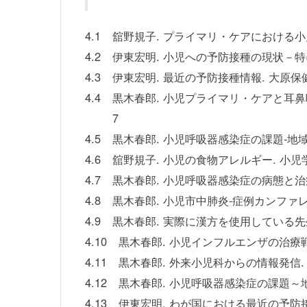
4.1
舘野規子. プライマリ・ケアにおける小
4.2
伊東宏明. 小児への予防接種の現状－特に
4.3
伊東宏明. 最近の予防接種情報. 大原保健
4.4
黒木春郎. 小児プライマリ・ケアと耳鼻
7
4.5
黒木春郎. 小児呼吸器感染症の課題-地域
4.6
舘野規子. 小児の食物アレルギー. 小児
4.7
黒木春郎. 小児呼吸器感染症の病態と治療
4.8
黒木春郎. 小児市中肺炎-症例カンファレ
4.9
黒木春郎. 実際に漢方を使用している先生
4.10
黒木春郎. 小児インフルエンザの治療戦
4.11
黒木春郎. 外来小児科からの情報発信. 
4.12
黒木春郎. 小児呼吸器感染症の課題～地
4.13
伊東宏明. わが国における最近の予防接