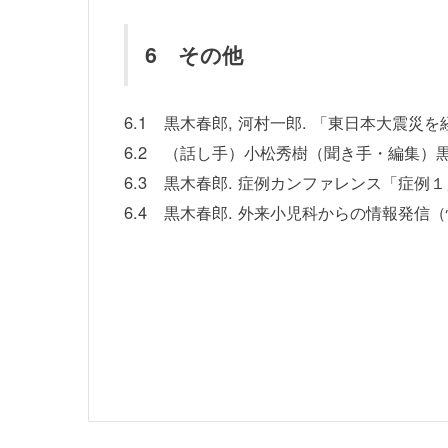
6 その他
6.1
黒木春郎, 河村一郎. 「東日本大震災を経験
6.2
（話し手）小松秀樹（聞き手・編集）黒木春郎
6.3
黒木春郎. 症例カンファレンス「症例１」
6.4
黒木春郎. 外来小児科からの情報発信（情報部会