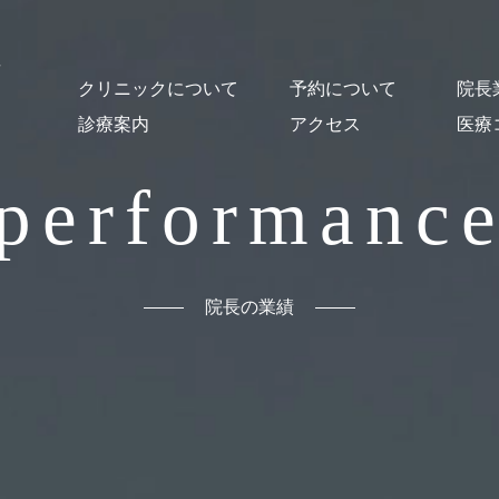
クリニックについて
予約について
院長
診療案内
アクセス
医療
クリニック概要
医師紹介・スタッフ紹介
オンライン診療について
施設紹介
貸し出し図書について
はじめての方
予約・Web問診
予防接種
乳幼児健診
一般小児科診療
発熱外来
コロナ後遺症
発達支援
心の相談
おとなの診療
舌下免疫療法
漢方薬による治療
出生前の相談
母乳相談
読書セラピー
performanc
院長の業績