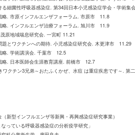
る細菌性呼吸器感染症. 第34回日本小児感染症学会・学術集会ラン
略. 市原インフルエンザフォーラム. 市原市 11.8
略. インフルエンザ治療フォーラム. 旭川市 11.9
茂原地域喘息研究会. 一宮町 11.21
題とワクチンへの期待. 小児感染症研究会. 木更津市 11.29
. 学術講演会. 千葉市 12.5
. 日本医師会生涯教育講座. 前橋市 12.7
きワクチン3兄弟～おたふくかぜ、水痘 は重症疾患です～. 第二回
金（新型インフルエンザ等新興・再興感染症研究事業）
となっている呼吸器感染症の分析疫学研究」
研究科公衆衛生学 廣田良夫