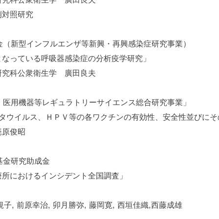
例対照研究
金（新型インフルエンザ等新興・再興感染症研究事業）
となっている呼吸器感染症の分析疫学研究」
研究科公衆衛生学 廣田良夫
・医用機器等レギュラトリーサイエンス総合研究事業」
ロタウイルス、ＨＰＶ等の各ワクチンの有効性、安全性並びに
庵原俊昭
基金研究助成金
療所におけるインシデント全国調査」
子, 前原幸治, 卯月勝弥, 藤岡寛, 西垣佳織,西藤成雄