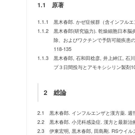
1.1 原著
1.1.1
黒木春郎. かぜ症候群（含インフルエン
1.1.2
黒木春郎(研究協力). 乾燥細胞日
除、およびワクチンで予防可能疾患の疫
118-135
1.1.3
黒木春郎, 石和田稔彦, 井上紳江, 
プ３日間投与とアモキシシリン製剤10日間投
2 総論
2.1
黒木春郎. インフルエンザと漢方薬. 週刊日本
2.2
黒木春郎. 小児科感染症. 漢方と最新治療 201
2.3
伊東宏明, 黒木春郎, 田島剛. RSウイルスワク