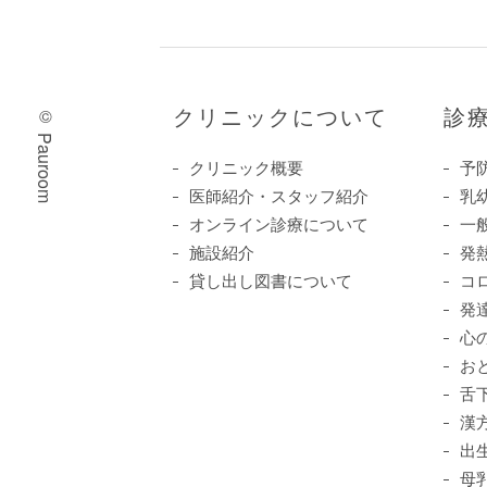
クリニックについて
診
© Pauroom
クリニック概要
予
医師紹介・スタッフ紹介
乳
オンライン診療について
一
施設紹介
発
貸し出し図書について
コ
発
心
お
舌
漢
出
母