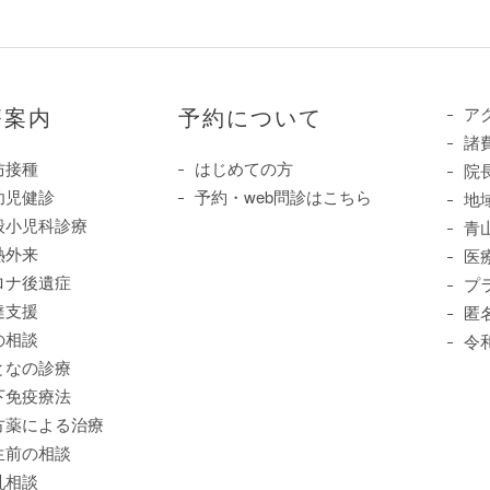
療案内
予約について
ア
諸
防接種
はじめての方
院
幼児健診
予約・web問診はこちら
地
般小児科診療
青
熱外来
医
ロナ後遺症
プ
達支援
匿
の相談
令
となの診療
下免疫療法
方薬による治療
生前の相談
乳相談