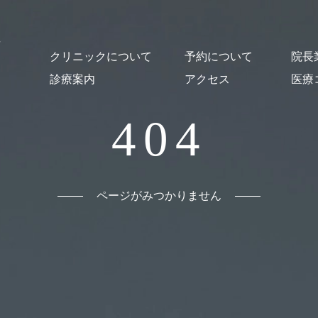
クリニックについて
予約について
院長
診療案内
アクセス
医療
クリニック概要
医師紹介・スタッフ紹介
オンライン診療について
施設紹介
貸し出し図書について
はじめての方
予約・Web問診
予防接種
乳幼児健診
一般小児科診療
発熱外来
コロナ後遺症
発達支援
心の相談
おとなの診療
舌下免疫療法
漢方薬による治療
出生前の相談
母乳相談
読書セラピー
404
ページがみつかりません