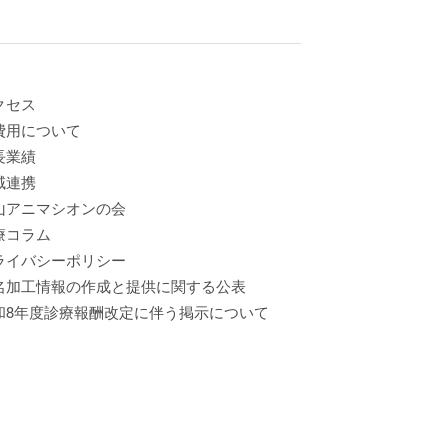
クセス
費用について
長業績
域連携
山アニマシオンの会
療コラム
ライバシーポリシー
名加工情報の作成と提供に関する公表
和8年度診療報酬改定に伴う掲示について