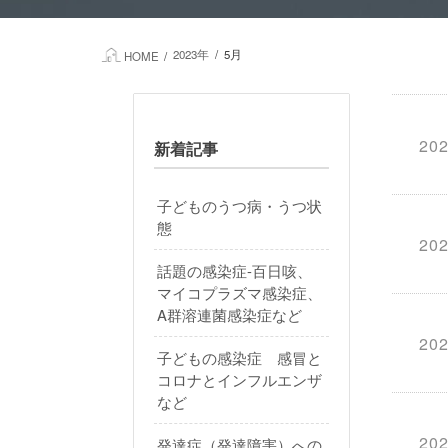
2023年
5月
HOME
202
新着記事
子どものうつ病・うつ状
態
202
話題の感染症-百日咳、
マイコプラズマ感染症、
A群溶連菌感染症など
202
子どもの感染症 感冒と
コロナとインフルエンザ
など
202
発達症（発達障害）への