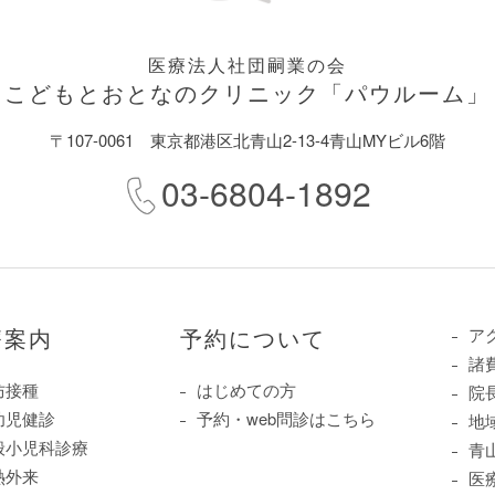
医療法人社団嗣業の会
こどもとおとなのクリニック
「パウルーム」
〒107-0061
東京都港区北青山2-13-4青山MYビル6階
03-6804-1892
療案内
予約について
ア
諸
防接種
はじめての方
院
幼児健診
予約・web問診はこちら
地
般小児科診療
青
熱外来
医