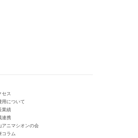
クセス
費用について
長業績
域連携
山アニマシオンの会
療コラム