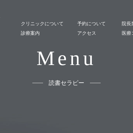
クリニックについて
予約について
院長
診療案内
アクセス
医療
クリニック概要
医師紹介・スタッフ紹介
オンライン診療について
施設紹介
貸し出し図書について
はじめての方
予約・Web問診
予防接種
乳幼児健診
一般小児科診療
発熱外来
コロナ後遺症
発達支援
心の相談
おとなの診療
舌下免疫療法
漢方薬による治療
出生前の相談
母乳相談
読書セラピー
Menu
読書セラピー