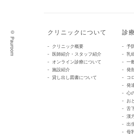
クリニックについて
診
© Pauroom
クリニック概要
予
医師紹介・スタッフ紹介
乳
オンライン診療について
一
施設紹介
発
貸し出し図書について
コ
発
心
お
舌
漢
出
母