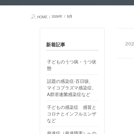
2026年
5月
HOME
202
新着記事
子どものうつ病・うつ状
態
話題の感染症-百日咳、
マイコプラズマ感染症、
A群溶連菌感染症など
子どもの感染症 感冒と
コロナとインフルエンザ
など
発達症（発達障害）への