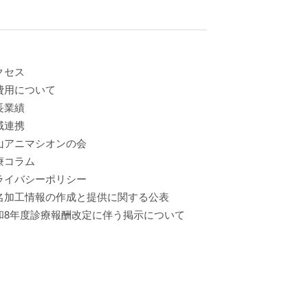
クセス
費用について
長業績
域連携
山アニマシオンの会
療コラム
ライバシーポリシー
名加工情報の作成と提供に関する公表
和8年度診療報酬改定に伴う掲示について