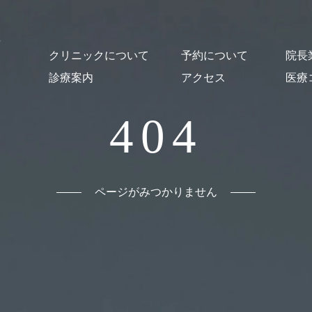
クリニックについて
予約について
院長
診療案内
アクセス
医療
クリニック概要
医師紹介・スタッフ紹介
オンライン診療について
施設紹介
貸し出し図書について
はじめての方
予約・Web問診
予防接種
乳幼児健診
一般小児科診療
発熱外来
コロナ後遺症
発達支援
心の相談
おとなの診療
舌下免疫療法
漢方薬による治療
出生前の相談
母乳相談
読書セラピー
404
ページがみつかりません