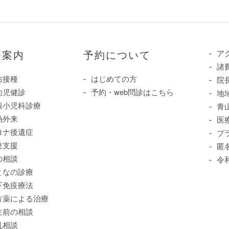
療案内
予約について
ア
諸
防接種
はじめての方
院
幼児健診
予約・web問診はこちら
地
般小児科診療
青
熱外来
医
ロナ後遺症
プ
達支援
匿
の相談
令
となの診療
下免疫療法
方薬による治療
生前の相談
乳相談