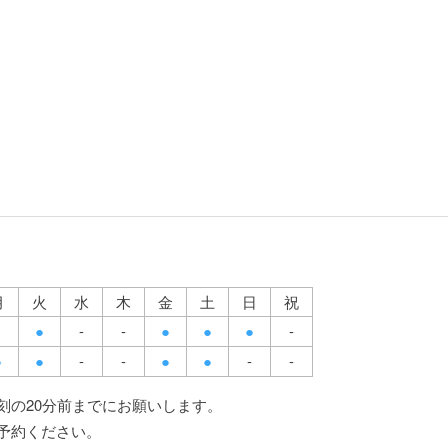
月
火
水
木
金
土
日
祝
-
-
-
●
●
●
●
-
-
-
-
●
●
●
●
刻の20分前までにお願いします。
予約ください。