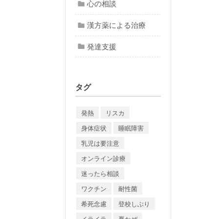
心の相談
漢方薬による治療
発達支援
タグ
発熱
リスカ
身体症状
睡眠障害
乳児は要注意
オンライン診療
迷ったら相談
ワクチン
耐性菌
希死念慮
登校しぶり
イライラ
夏かぜ