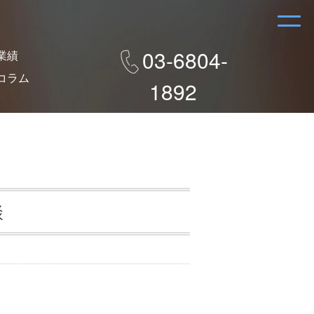
03-6804-
業績
コラム
1892
談