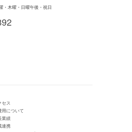
曜・木曜・日曜午後・祝日
892
クセス
費用について
長業績
域連携