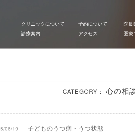
クリニックについて
予約について
院長
診療案内
アクセス
医療
クリニック概要
医師紹介・スタッフ紹介
オンライン診療について
施設紹介
貸し出し図書について
はじめての方
予約・Web問診
予防接種
乳幼児健診
一般小児科診療
発熱外来
コロナ後遺症
発達支援
心の相談
おとなの診療
舌下免疫療法
漢方薬による治療
出生前の相談
母乳相談
読書セラピー
心の相
CATEGORY：
子どものうつ病・うつ状態
5/06/19