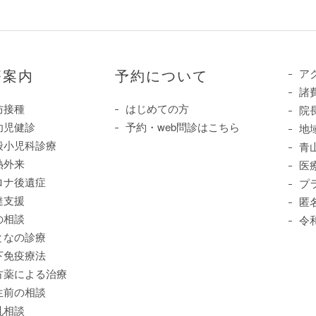
療案内
予約について
ア
諸
防接種
はじめての方
院
幼児健診
予約・web問診はこちら
地
般小児科診療
青
熱外来
医
ロナ後遺症
プ
達支援
匿
の相談
令
となの診療
下免疫療法
方薬による治療
生前の相談
乳相談