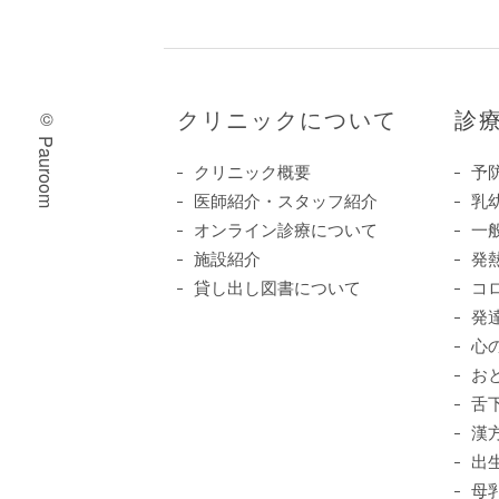
クリニックについて
診
© Pauroom
クリニック概要
予
医師紹介・スタッフ紹介
乳
オンライン診療について
一
施設紹介
発
貸し出し図書について
コ
発
心
お
舌
漢
出
母