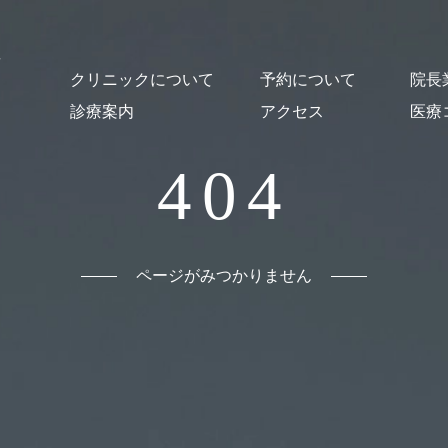
クリニックについて
予約について
院長
診療案内
アクセス
医療
クリニック概要
医師紹介・スタッフ紹介
オンライン診療について
施設紹介
貸し出し図書について
はじめての方
予約・Web問診
予防接種
乳幼児健診
一般小児科診療
発熱外来
コロナ後遺症
発達支援
心の相談
おとなの診療
舌下免疫療法
漢方薬による治療
出生前の相談
母乳相談
読書セラピー
404
ページがみつかりません