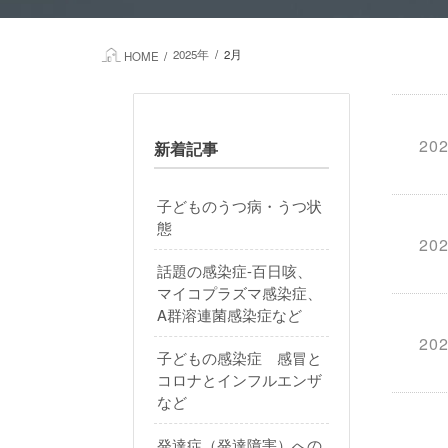
2025年
2月
HOME
202
新着記事
子どものうつ病・うつ状
態
202
話題の感染症-百日咳、
マイコプラズマ感染症、
A群溶連菌感染症など
202
子どもの感染症 感冒と
コロナとインフルエンザ
など
発達症（発達障害）への