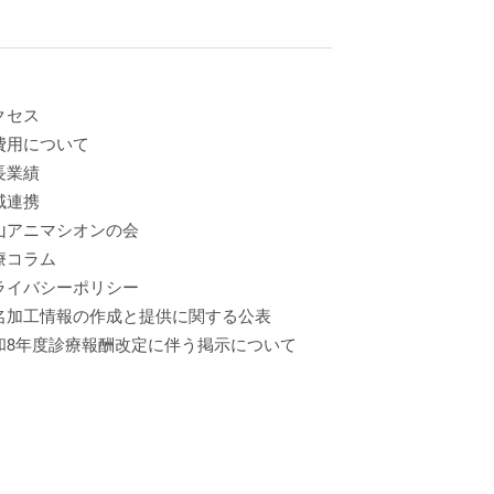
クセス
費用について
長業績
域連携
山アニマシオンの会
療コラム
ライバシーポリシー
名加工情報の作成と提供に関する公表
和8年度診療報酬改定に伴う掲示について