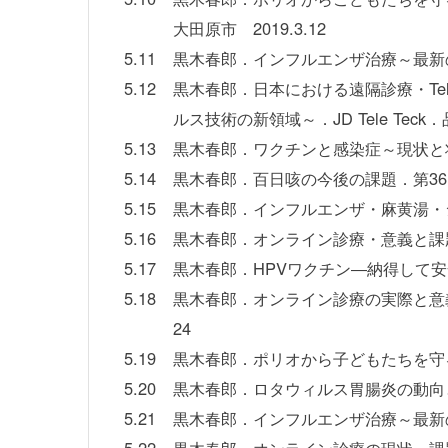
大田原市 2019.3.12
5.11
黒木春郎．インフルエンザ治療～最新の
5.12
黒木春郎．日本における遠隔診療・TeleH
ルス技術の新領域～．JD Tele Teck．品
5.13
黒木春郎．ワクチンと感染症～現状と将来
5.14
黒木春郎．百日咳の今後の課題．第36回
5.15
黒木春郎．インフルエンザ・麻黄湯・シ
5.16
黒木春郎．オンライン診療・意義と課題．
5.17
黒木春郎．HPVワクチン―納得して安全
5.18
黒木春郎．オンライン診療の実際と意義
24
5.19
黒木春郎．ポリオから子どもたちを守る
5.20
黒木春郎．ロタウィルス胃腸炎の動向と予
5.21
黒木春郎．インフルエンザ治療～最新の