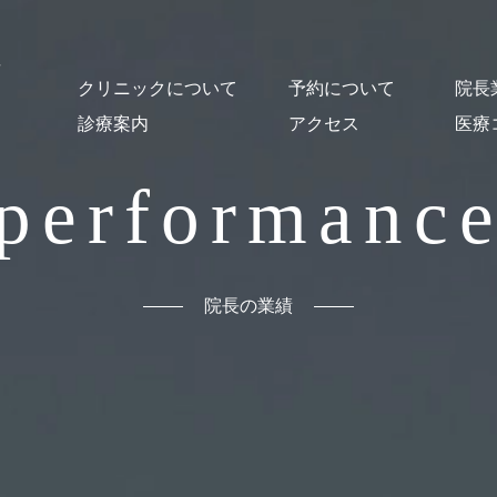
クリニックについて
予約について
院長
診療案内
アクセス
医療
クリニック概要
医師紹介・スタッフ紹介
オンライン診療について
施設紹介
貸し出し図書について
はじめての方
予約・Web問診
予防接種
乳幼児健診
一般小児科診療
発熱外来
コロナ後遺症
発達支援
心の相談
おとなの診療
舌下免疫療法
漢方薬による治療
出生前の相談
母乳相談
読書セラピー
performanc
院長の業績