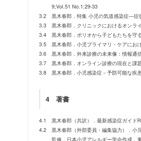
9;Vol.51 No.1:29-33
3.2
黒木春郎．特集 小児の気道感染症―症状から
3.3
黒木春郎．クリニックにおけるオンライン診
3.4
黒木春郎．ポリオから子どもたちを守る 
3.5
黒木春郎．小児プライマリ・ケアにおけるオンラ
3.6
黒木春郎．外来診療の未来像：情報通信技術がも
3.7
黒木春郎．オンライン診療の現在と課題．外来小児
3.8
黒木春郎．小児感染症－予防可能な疾患と世界的
4 著書
4.1
黒木春郎（共訳）．最新感染症ガイドR－Bo
4.2
黒木春郎（外部委員・編集協力）．小児
監修．日本小児アレルギー学会作成．東