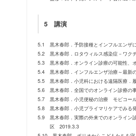
5 講演
5.1
黒木春郎．予防接種とインフルエンザに関
5.2
黒木春郎．ロタウィルス感染症－ワクチン
5.3
黒木春郎．オンライン診療の可能性、オンライン
5.4
黒木春郎．インフルエンザ治療～最新の話
5.5
黒木春郎．小児科における遠隔医療．履修
5.6
黒木春郎．全国でのオンライン診療の事例
5.7
黒木春郎．小児便秘の治療 モビコールの
5.8
黒木春郎．小児プライマリケアでみる発達
5.9
黒木春郎．実際の外来でのオンライン
区 2019.3.3
5.10
黒木春郎．ポリオからこどもたちを守