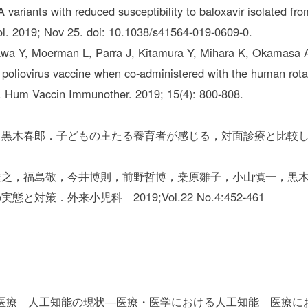
ariants with reduced susceptibility to baloxavir isolated from
iol. 2019; Nov 25. doi: 10.1038/s41564-019-0609-0.
kawa Y, Moerman L, Parra J, Kitamura Y, Mihara K, Okamasa A
d poliovirus vaccine when co-administered with the human rota
. Hum Vaccin Immunother. 2019; 15(4): 800-808.
黒木春郎．子どもの主たる養育者が感じる，対面診療と比較し
達之，福島敬，今井博則，前野哲博，桒原雛子，小山慎一，黒
策．外来小児科 2019;Vol.22 No.4:452-461
医療 人工知能の現状―医療・医学における人工知能 医療にお