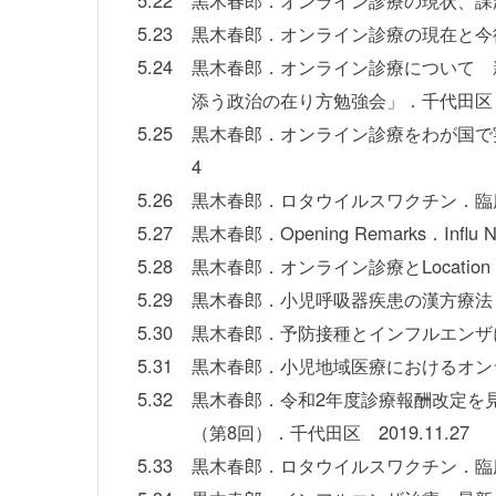
5.22
黒木春郎．オンライン診療の現状、課題、今
5.23
黒木春郎．オンライン診療の現在と今後の
5.24
黒木春郎．オンライン診療について 
添う政治の在り方勉強会」．千代田区 20
5.25
黒木春郎．オンライン診療をわが国で実
4
5.26
黒木春郎．ロタウイルスワクチン．臨床専
5.27
黒木春郎．Opening Remarks．Influ 
5.28
黒木春郎．オンライン診療とLocation flex
5.29
黒木春郎．小児呼吸器疾患の漢方療法．第
5.30
黒木春郎．予防接種とインフルエンザに
5.31
黒木春郎．小児地域医療におけるオンライ
5.32
黒木春郎．令和2年度診療報酬改定を
（第8回）．千代田区 2019.11.27
5.33
黒木春郎．ロタウイルスワクチン．臨床専