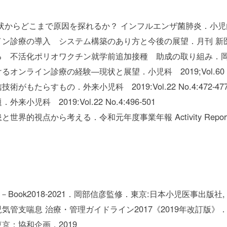
どこまで原因を探れるか？ インフルエンザ菌肺炎．小児内科 2019;
療の導入 システム構築のあり方と今後の展望．月刊 新医療 201
不活化ポリオワクチン就学前追加接種 助成の取り組み．岡崎医報 
イン診療の経験―現状と展望．小児科 2019;Vol.60 No.12
たらすもの．外来小児科 2019:Vol.22 No.4:472-47
科 2019:Vol.22 No.4:496-501
視点から考える．令和元年度事業年報 Activity Report 20
ok2018-2021．岡部信彦監修．東京:日本小児医事出版社, 2
気管支喘息 治療・管理ガイドライン2017《2019年改訂版
京：協和企画，2019