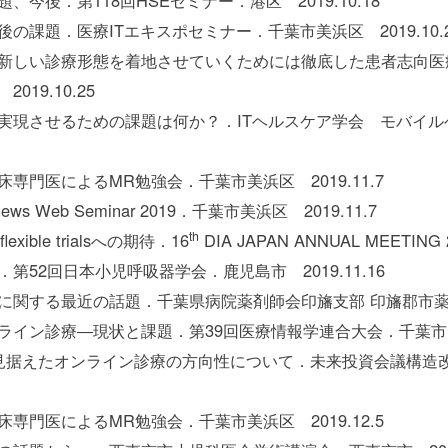
後．第118回HSEセミナー．港区 2019.10.18
課題．医療ITエキスポセミナー．千葉市美浜区 2019.10.2
新しい診療形態を着地させていくためには徹底した患者志向医
19.10.25
現させるための課題は何か？．ITヘルスケア学会 モバイルヘルス
門医によるMR勉強会．千葉市美浜区 2019.11.7
News Web Seminar 2019．千葉市美浜区 2019.11.7
th
ible trialsへの期待．16
DIA JAPAN ANNUAL MEETING
52回日本小児呼吸器学会．鹿児島市 2019.11.16
関する最近の話題．千葉県病院薬剤師会印旛支部 印旛郡市薬剤師会
ン診療―現状と課題．第39回医療情報学連合大会．千葉市美浜区
見据えたオンライン診療の方向性について．未来投資会議構造
門医によるMR勉強会．千葉市美浜区 2019.12.5