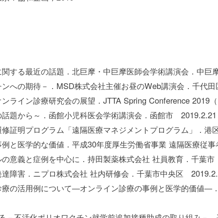
する最近の話題．北巨摩・中巨摩医師会学術講演会．中巨摩郡 2
への期待－．MSD株式会社主催お昼のWeb講演会．千代田区 20
診療研究会の展望．JTTA Spring Conference 2019
題から～．函館小児科医会学術講演会．函館市 2019.2.21
証明プログラム「遠隔医療マネジメントプログラム」．港区 20
と医学的な価値．平成30年度厚生労働省事業 遠隔医療従事者研修
意義と症例を中心に．持田製薬株式会社 社員教育．千葉市 201
障害．ニプロ株式会社 社内研修会．千葉市中央区 2019.2.
診療の活用例について―オンライン診療の事例と医学的価値―．
る－不活化ポリオワクチン就学前追加接種助成の取り組み－．平