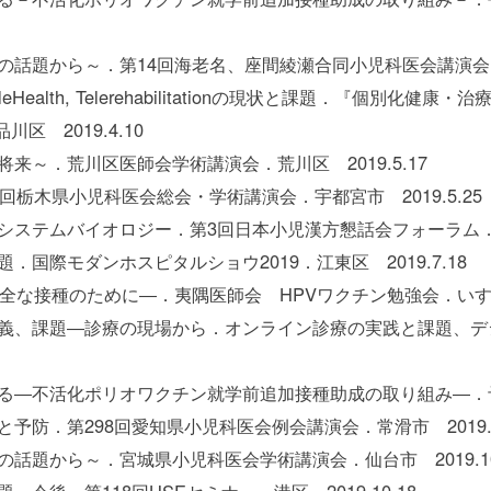
話題から～．第14回海老名、座間綾瀬合同小児科医会講演会．海老
ealth, Telerehabilitationの現状と課題．『個別化
川区 2019.4.10
～．荒川区医師会学術講演会．荒川区 2019.5.17
栃木県小児科医会総会・学術講演会．宇都宮市 2019.5.25
ステムバイオロジー．第3回日本小児漢方懇話会フォーラム．千代田
国際モダンホスピタルショウ2019．江東区 2019.7.18
な接種のために―．夷隅医師会 HPVワクチン勉強会．いすみ市 
、課題―診療の現場から．オンライン診療の実践と課題、デジタ
―不活化ポリオワクチン就学前追加接種助成の取り組み―．予防接
防．第298回愛知県小児科医会例会講演会．常滑市 2019.9
話題から～．宮城県小児科医会学術講演会．仙台市 2019.10