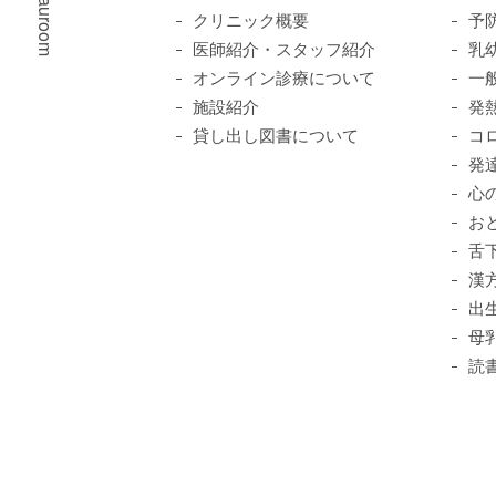
© Pauroom
クリニック概要
予
医師紹介・スタッフ紹介
乳
オンライン診療について
一
施設紹介
発
貸し出し図書について
コ
発
心
お
舌
漢
出
母
読