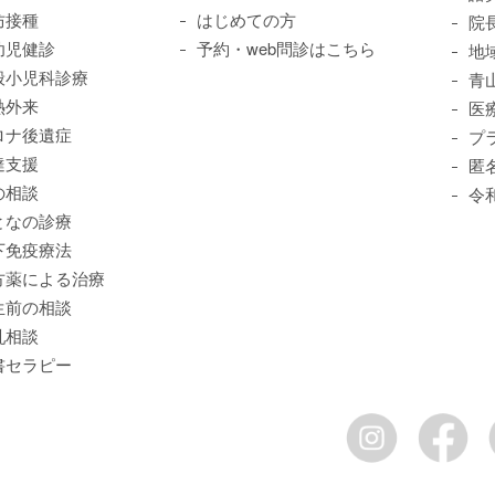
防接種
はじめての方
院
幼児健診
予約・web問診はこちら
地
般小児科診療
青
熱外来
医
ロナ後遺症
プ
達支援
匿
の相談
令
となの診療
下免疫療法
方薬による治療
生前の相談
乳相談
書セラピー