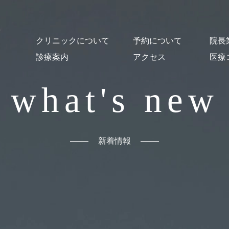
クリニックについて
予約について
院長
診療案内
アクセス
医療
クリニック概要
医師紹介・スタッフ紹介
オンライン診療について
施設紹介
貸し出し図書について
はじめての方
予約・Web問診
予防接種
乳幼児健診
一般小児科診療
発熱外来
コロナ後遺症
発達支援
心の相談
おとなの診療
舌下免疫療法
漢方薬による治療
出生前の相談
母乳相談
読書セラピー
what's new
新着情報