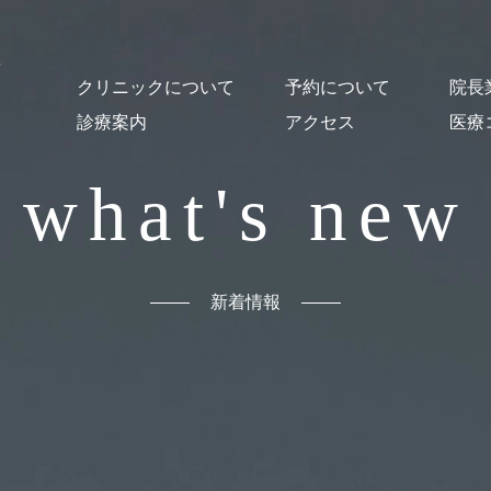
クリニックについて
予約について
院長
診療案内
アクセス
医療
クリニック概要
医師紹介・スタッフ紹介
オンライン診療について
施設紹介
貸し出し図書について
はじめての方
予約・Web問診
予防接種
乳幼児健診
一般小児科診療
発熱外来
コロナ後遺症
発達支援
心の相談
おとなの診療
舌下免疫療法
漢方薬による治療
出生前の相談
母乳相談
読書セラピー
what's new
新着情報