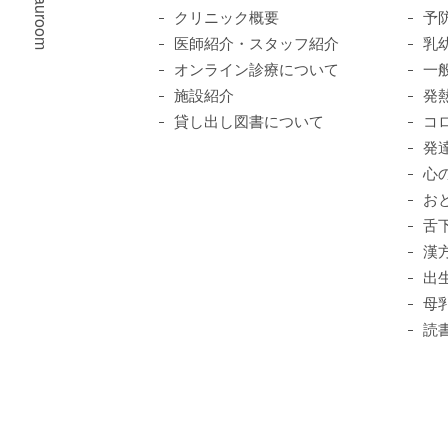
© Pauroom
クリニック概要
予
医師紹介・スタッフ紹介
乳
オンライン診療について
一
施設紹介
発
貸し出し図書について
コ
発
心
お
舌
漢
出
母
読