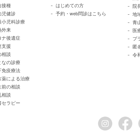
防接種
はじめての方
院
幼児健診
予約・web問診はこちら
地
般小児科診療
青
熱外来
医
ロナ後遺症
プ
達支援
匿
の相談
令
となの診療
下免疫療法
方薬による治療
生前の相談
乳相談
書セラピー